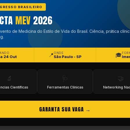
GRESSO BRASILEIRO
ECTA
MEV
2026
vento de Medicina do Estilo de Vida do Brasil. Ciência, prática clíni
g.
ANDO
ONDE
FOR
📍
🎓
 a 24 Out
São Paulo - SP
Ime
🔬
🩺
🤝
ncias Científicas
Ferramentas Clínicas
Networking Nac
 próxima vez que eu comentar.
GARANTA SUA VAGA →