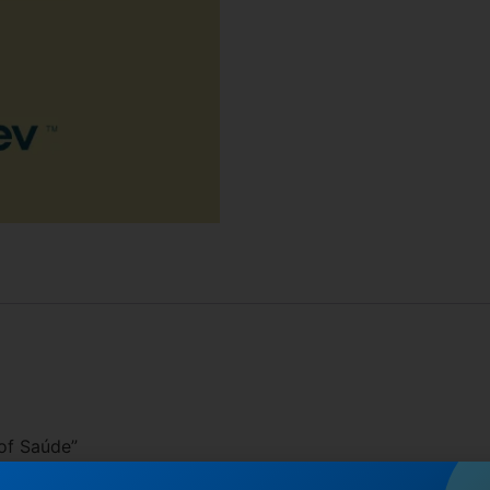
rof Saúde”
.
Campos obrigatórios são marcados com
*