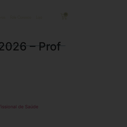
0
ros
Fale Conosco
Loja
2026 – Prof
fissional de Saúde