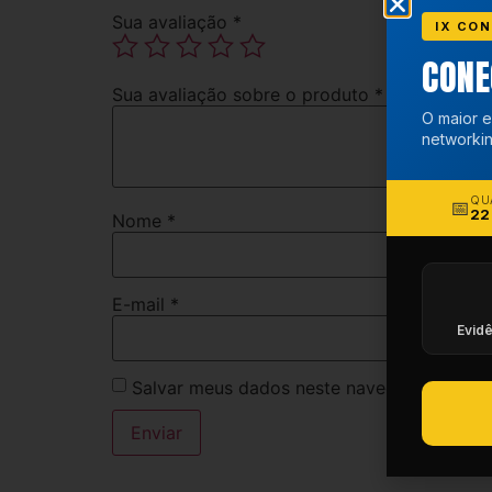
Sua avaliação
*
IX CON
CON
Sua avaliação sobre o produto
*
O maior e
networkin
QU
📅
22
Nome
*
E-mail
*
Evidê
Salvar meus dados neste navegador para a