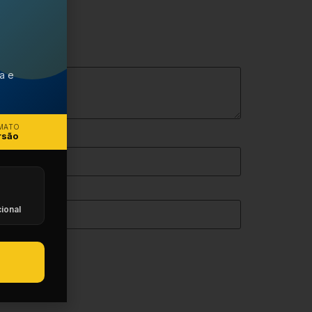
ca e
MATO
rsão
ional