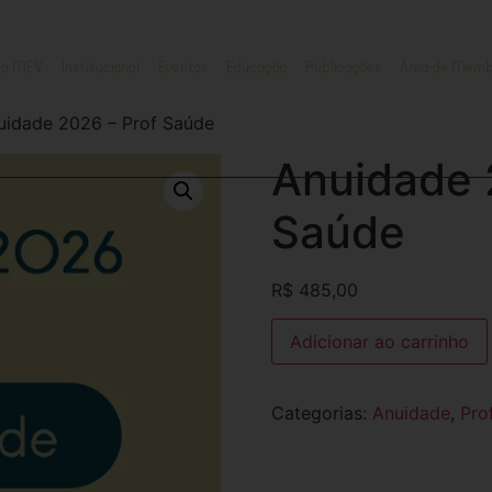
ja MEV
Institucional
Eventos
Educação
Publicações
Área de Memb
uidade 2026 – Prof Saúde
Anuidade 
Saúde
R$
485,00
Adicionar ao carrinho
Categorias:
Anuidade
,
Pro