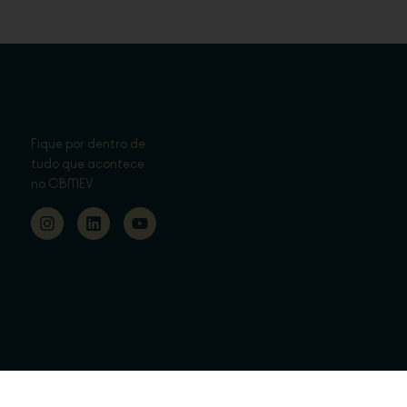
Fique por dentro de
tudo que acontece
no CBMEV