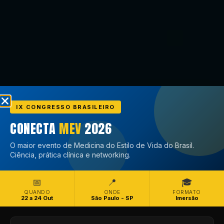
IX CONGRESSO BRASILEIRO
CONECTA
MEV
2026
O maior evento de Medicina do Estilo de Vida do Brasil.
Ciência, prática clínica e networking.
📅
📍
🎓
QUANDO
ONDE
FORMATO
22 a 24 Out
São Paulo - SP
Imersão