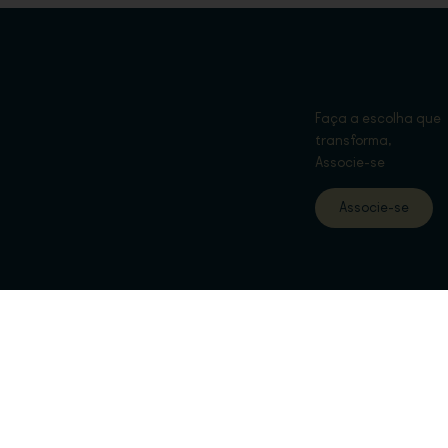
Faça a escolha que
transforma,
Associe-se
Associe-se
eitos Reservados.