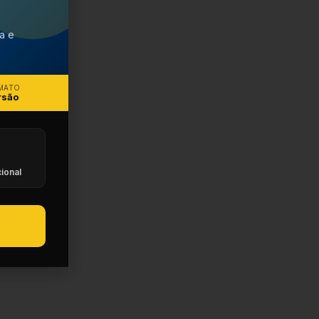
ca e
MATO
rsão
ional