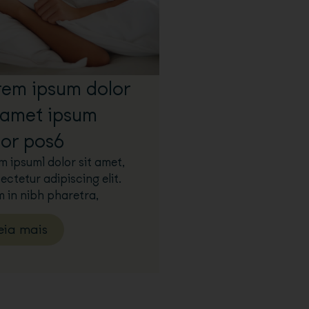
rem ipsum dolor
t amet ipsum
lor pos6
m ipsum1 dolor sit amet,
ectetur adipiscing elit.
m in nibh pharetra,
eia mais