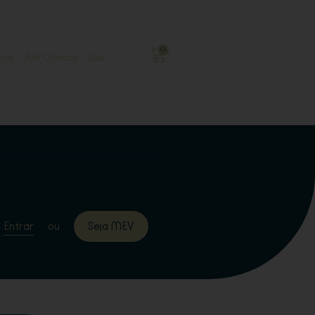
0
ros
Fale Conosco
Loja
Entrar
ou
Seja MEV