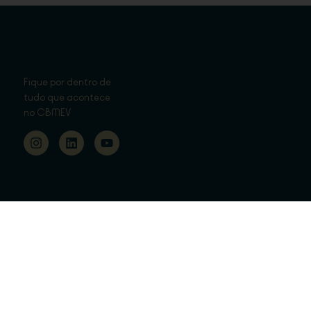
Fique por dentro de
tudo que acontece
no CBMEV