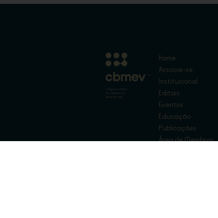
Home
Associe-se
Institucional
Editais
Eventos
Educação
Publicações
Área de Membros
Fale Conosco
Loja
Copyright © CBMEV – 2026. Todos os Dir