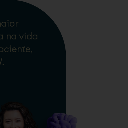
aior
a na vida
aciente,
.