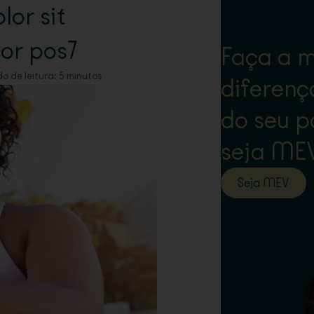
lor sit
or pos7
Faça a m
 de leitura: 5 minutos
diferenç
do seu p
seja MEV
Seja MEV