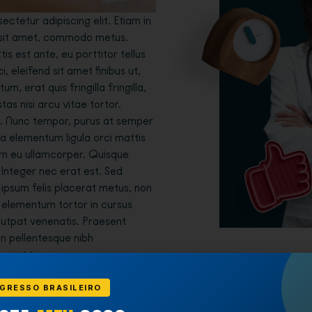
ctetur adipiscing elit. Etiam in
 sit amet, commodo metus.
s est ante, eu porttitor tellus
i, eleifend sit amet finibus ut,
, erat quis fringilla fringilla,
tas nisi arcu vitae tortor.
. Nunc tempor, purus at semper
, a elementum ligula orci mattis
em eu ullamcorper. Quisque
 Integer nec erat est. Sed
, ipsum felis placerat metus, non
s elementum tortor in cursus
lutpat venenatis. Praesent
, in pellentesque nibh
t amet turpis posuere
GRESSO BRASILEIRO
it neque tristique sit amet.