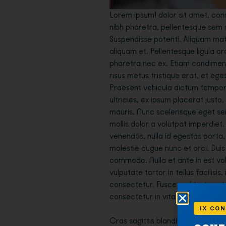
Lorem ipsum1 dolor sit amet, conse
nibh pharetra, pellentesque sem
Suspendisse potenti. Aliquam matti
aliquam et. Pellentesque ligula orc
pharetra nec ex. Etiam condimentum
risus metus tristique erat, et eges
Praesent vehicula dictum tempor
ultricies, ex ipsum placerat justo
mauris. Nunc scelerisque eget s
mollis dolor a volutpat imperdiet.
venenatis, nulla id egestas porta
molestie augue nunc et orci. Dui
commodo. Nulla et ante in est vo
vulputate tortor in tellus facilisis
consectetur. Fusce sed tortor si
consectetur in vitae arcu.
IX CON
Cras sagittis blandit mi, in suscip