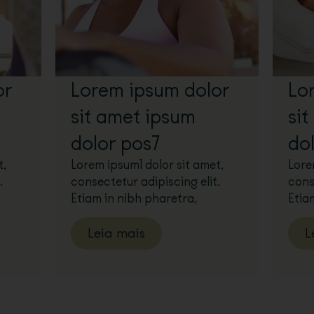
or
Lorem ipsum dolor
Lo
sit amet ipsum
si
dolor pos7
do
t,
Lorem ipsum1 dolor sit amet,
Lore
.
consectetur adipiscing elit.
cons
Etiam in nibh pharetra,
Etia
Leia mais
L