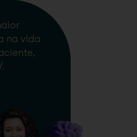
aior
a na vida
aciente,
.