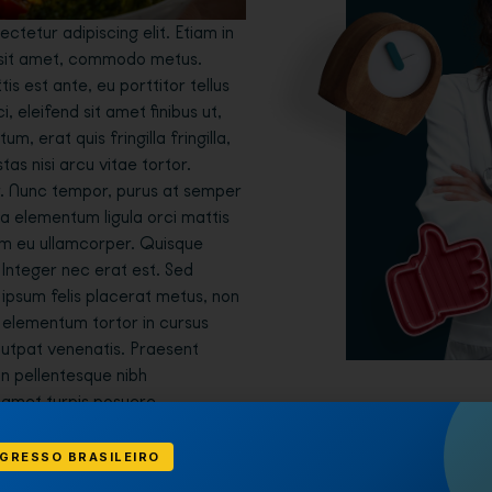
ctetur adipiscing elit. Etiam in
 sit amet, commodo metus.
s est ante, eu porttitor tellus
i, eleifend sit amet finibus ut,
, erat quis fringilla fringilla,
tas nisi arcu vitae tortor.
. Nunc tempor, purus at semper
, a elementum ligula orci mattis
em eu ullamcorper. Quisque
 Integer nec erat est. Sed
, ipsum felis placerat metus, non
s elementum tortor in cursus
lutpat venenatis. Praesent
, in pellentesque nibh
t amet turpis posuere
GRESSO BRASILEIRO
it neque tristique sit amet.