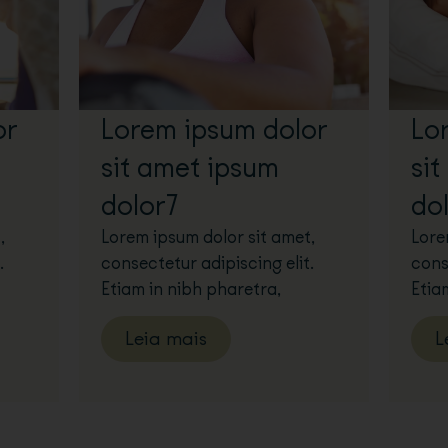
or
Lorem ipsum dolor
Lo
sit amet ipsum
si
dolor7
do
,
Lorem ipsum dolor sit amet,
Lore
.
consectetur adipiscing elit.
cons
Etiam in nibh pharetra,
Etia
Leia mais
L