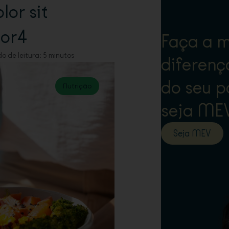
lor sit
lor4
Faça a m
 de leitura: 5 minutos
diferenç
do seu p
Nutrição
seja MEV
Seja MEV