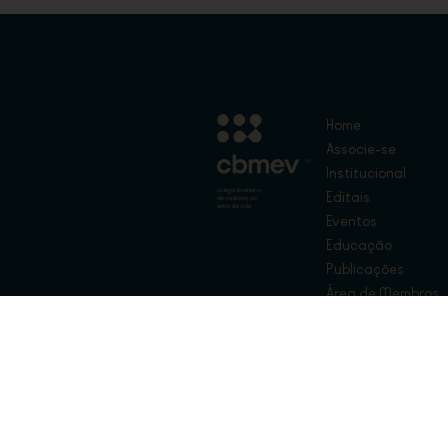
Home
Associe-se
Institucional
Editais
Eventos
Educação
Publicações
Área de Membros
Fale Conosco
Loja
Copyright © CBMEV – 2026. Todos os Dir