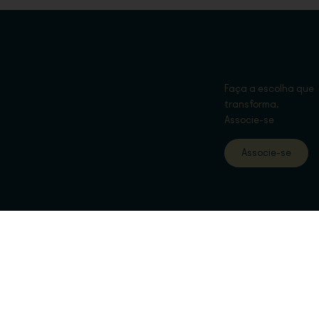
Faça a escolha que
transforma,
Associe-se
Associe-se
eitos Reservados.