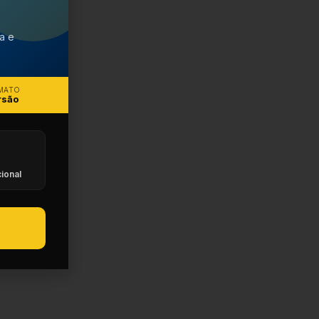
ca e
MATO
rsão
ional