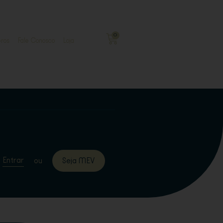
0
ros
Fale Conosco
Loja
Entrar
ou
Seja MEV