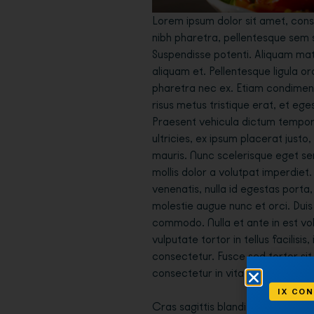
Lorem ipsum dolor sit amet, conse
nibh pharetra, pellentesque sem
Suspendisse potenti. Aliquam matti
aliquam et. Pellentesque ligula orc
pharetra nec ex. Etiam condimentum
risus metus tristique erat, et eges
Praesent vehicula dictum tempor
ultricies, ex ipsum placerat justo
mauris. Nunc scelerisque eget s
mollis dolor a volutpat imperdiet.
venenatis, nulla id egestas porta
molestie augue nunc et orci. Dui
commodo. Nulla et ante in est vo
vulputate tortor in tellus facilisis
consectetur. Fusce sed tortor si
consectetur in vitae arcu.
IX CON
Cras sagittis blandit mi, in suscip