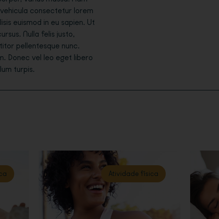
, vehicula consectetur lorem
lisis euismod in eu sapien. Ut
us. Nulla felis justo,
ttitor pellentesque nunc.
m. Donec vel leo eget libero
ulum turpis.
ica
Atividade física