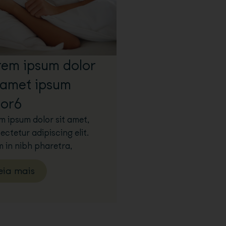
rem ipsum dolor
t amet ipsum
lor6
m ipsum dolor sit amet,
ectetur adipiscing elit.
m in nibh pharetra,
eia mais