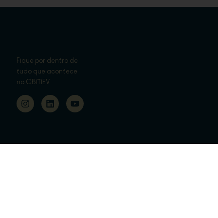
Fique por dentro de
tudo que acontece
no CBMEV