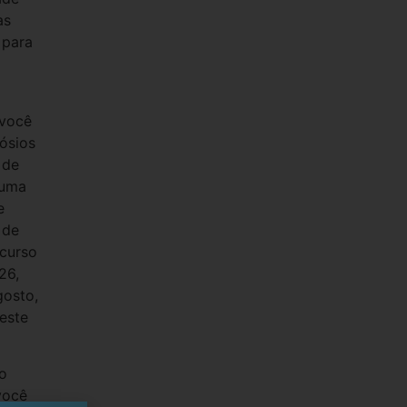
as
 para
 você
ósios
 de
 uma
e
 de
 curso
26,
gosto,
este
o
você