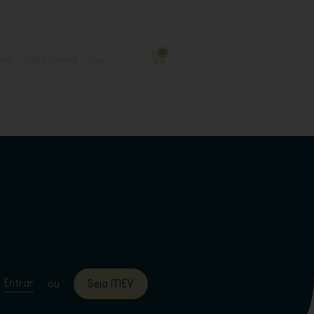
0
ros
Fale Conosco
Loja
Entrar
ou
Seja MEV