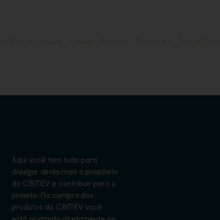
ja MEV
Institucional
Eventos
Educação
Publicações
Área de Memb
Aqui você tem tudo para
divulgar ainda mais o propósito
do CBMEV e contribuir para o
projeto. Na compra dos
produtos da CBMEV você
está ajudando diretamente ao