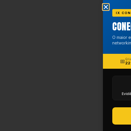
IX CON
CON
O maior e
networkin
QU
📅
22
Evidê