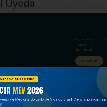
mi Uyeda
ja MEV
Institucional
Eventos
Educação
Publicações
Área de Memb
Faça a escolha que
transforma,
Associe-se
Associe-se
GRESSO BRASILEIRO
ECTA
MEV
2026
vento de Medicina do Estilo de Vida do Brasil. Ciência, prática clíni
g.