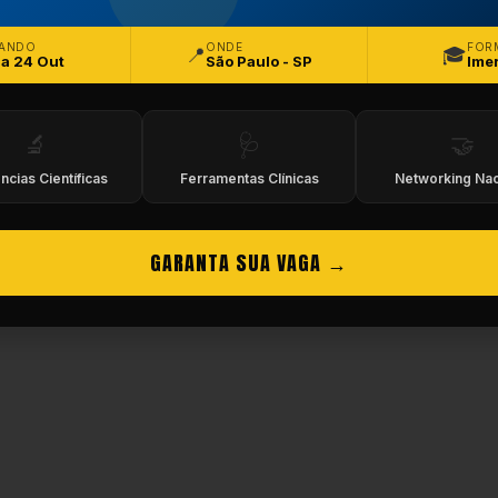
eitos Reservados.
ANDO
ONDE
FOR
📍
🎓
 a 24 Out
São Paulo - SP
Ime
🔬
🩺
🤝
ncias Científicas
Ferramentas Clínicas
Networking Nac
GARANTA SUA VAGA →