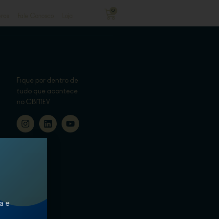
0
ros
Fale Conosco
Loja
Fique por dentro de
tudo que acontece
no CBMEV
ca e