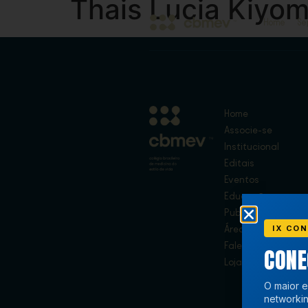
Thais Lucia Kiyo
Home
Se
Home
Associe-se
Institucional
Editais
Eventos
Educação
Publicações
IX CON
Área de Membros
Fale Conosco
CON
Loja
O maior e
networkin