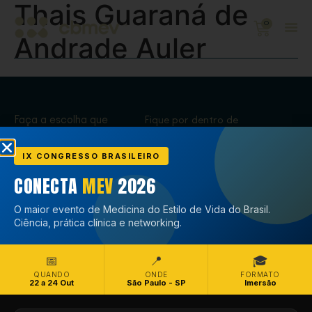
Thais Guaraná de
0
Andrade Auler
Faça a escolha que
Fique por dentro de
transforma,
tudo que acontece
Associe-se
no CBMEV
IX CONGRESSO BRASILEIRO
CONECTA
MEV
2026
Associe-se
O maior evento de Medicina do Estilo de Vida do Brasil.
Ciência, prática clínica e networking.
📅
📍
🎓
QUANDO
ONDE
FORMATO
22 a 24 Out
São Paulo - SP
Imersão