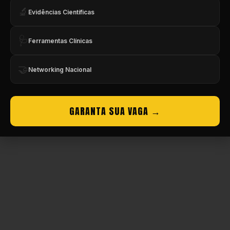
🔬
Evidências Científicas
Copyright © CBMEV – 2026. Todos os Direitos Reservados.
🩺
Ferramentas Clínicas
🤝
Networking Nacional
GARANTA SUA VAGA →