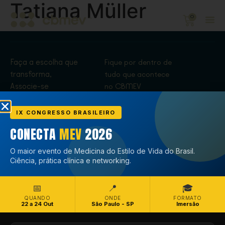
Tatiana Müller
0
Faça a escolha que
Fique por dentro de
transforma,
tudo que acontece
Associe-se
no CBMEV
Associe-se
IX CONGRESSO BRASILEIRO
CONECTA
MEV
2026
O maior evento de Medicina do Estilo de Vida do Brasil.
Ciência, prática clínica e networking.
📅
📍
🎓
QUANDO
ONDE
FORMATO
22 a 24 Out
São Paulo - SP
Imersão
Copyright © CBMEV – 2026. Todos os Direitos Reservados.