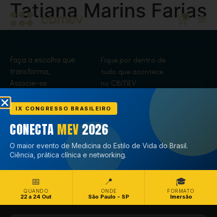
Tatiana Marins Farias
0
Faça a escolha que
Fique por dentro de
transforma,
tudo que acontece
Associe-se
no CBMEV
Associe-se
IX CONGRESSO BRASILEIRO
CONECTA
MEV
2026
O maior evento de Medicina do Estilo de Vida do Brasil.
Ciência, prática clínica e networking.
📅
📍
🎓
QUANDO
ONDE
FORMATO
22 a 24 Out
São Paulo - SP
Imersão
Copyright © CBMEV – 2026. Todos os Direitos Reservados.