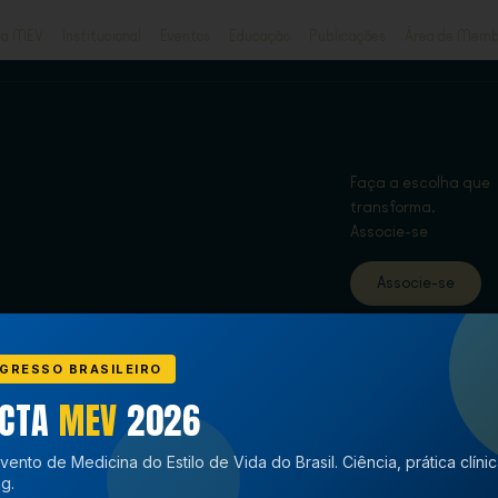
ja MEV
Institucional
Eventos
Educação
Publicações
Área de Memb
Faça a escolha que
transforma,
Associe-se
Associe-se
GRESSO BRASILEIRO
ECTA
MEV
2026
vento de Medicina do Estilo de Vida do Brasil. Ciência, prática clíni
g.