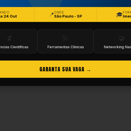
eitos Reservados.
ANDO
ONDE
FOR
📍
🎓
 a 24 Out
São Paulo - SP
Ime
🔬
🩺
🤝
ncias Científicas
Ferramentas Clínicas
Networking Nac
GARANTA SUA VAGA →