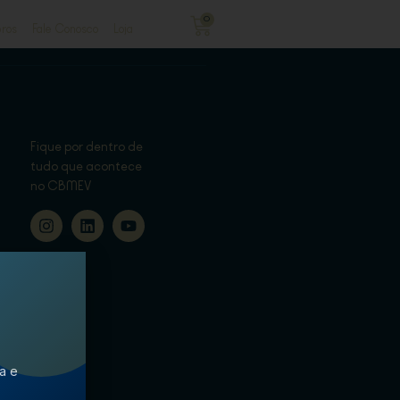
0
ros
Fale Conosco
Loja
Fique por dentro de
tudo que acontece
no CBMEV
ca e