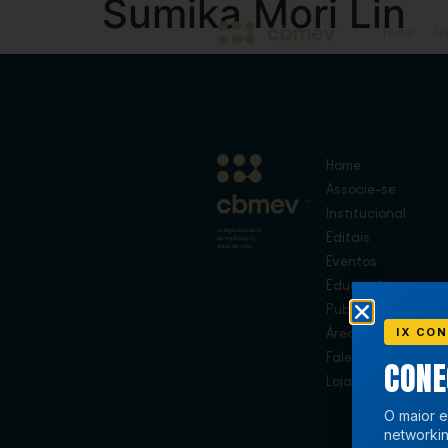
Sumika Mori Lin
Home
Se
Home
Associe-se
Institucional
Editais
Eventos
Educação
Publicações
IX CON
Área de Membros
Fale Conosco
CON
Loja
O maior e
networkin