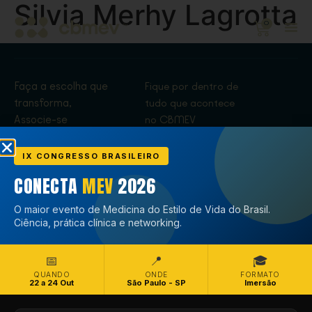
Silvia Merhy Lagrotta
0
Faça a escolha que
Fique por dentro de
transforma,
tudo que acontece
Associe-se
no CBMEV
Associe-se
IX CONGRESSO BRASILEIRO
CONECTA
MEV
2026
O maior evento de Medicina do Estilo de Vida do Brasil.
Ciência, prática clínica e networking.
📅
📍
🎓
QUANDO
ONDE
FORMATO
22 a 24 Out
São Paulo - SP
Imersão
Copyright © CBMEV – 2026. Todos os Direitos Reservados.