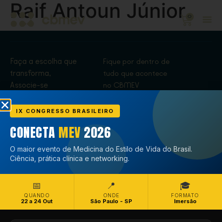
Raif Antoun Júnior
0
Faça a escolha que
Fique por dentro de
transforma,
tudo que acontece
Associe-se
no CBMEV
Associe-se
IX CONGRESSO BRASILEIRO
CONECTA
MEV
2026
O maior evento de Medicina do Estilo de Vida do Brasil.
Ciência, prática clínica e networking.
📅
📍
🎓
QUANDO
ONDE
FORMATO
22 a 24 Out
São Paulo - SP
Imersão
Copyright © CBMEV – 2026. Todos os Direitos Reservados.