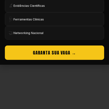
🔬
Evidências Científicas
Copyright © CBMEV – 2026. Todos os Direitos Reservados.
🩺
Ferramentas Clínicas
🤝
Networking Nacional
GARANTA SUA VAGA →