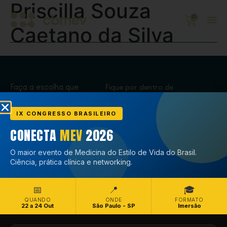
Priscilla Souza
0
Caetano da Silva
Faça a escolha que
Fique por dentro de
transforma,
tudo que acontece
Associe-se
no CBMEV
IX CONGRESSO BRASILEIRO
CONECTA
MEV
2026
Associe-se
O maior evento de Medicina do Estilo de Vida do Brasil.
Ciência, prática clínica e networking.
📅
📍
🎓
QUANDO
ONDE
FORMATO
22 a 24 Out
São Paulo - SP
Imersão