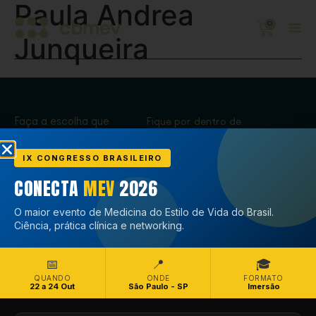
Paula Andrea
0
Junqueira
Faça a escolha que
Fique por dentro de
transforma,
tudo que acontece
Associe-se
no CBMEV
IX CONGRESSO BRASILEIRO
CONECTA
MEV
2026
Associe-se
O maior evento de Medicina do Estilo de Vida do Brasil.
Ciência, prática clínica e networking.
📅
📍
🎓
QUANDO
ONDE
FORMATO
22 a 24 Out
São Paulo - SP
Imersão