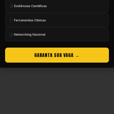
🔬
Evidências Científicas
Copyright © CBMEV – 2026. Todos os Direitos Reservados.
🩺
Ferramentas Clínicas
🤝
Networking Nacional
GARANTA SUA VAGA →