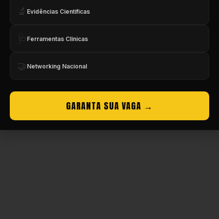
🔬
Evidências Científicas
Copyright © CBMEV – 2026. Todos os Direitos Reservados.
🩺
Ferramentas Clínicas
🤝
Networking Nacional
GARANTA SUA VAGA →