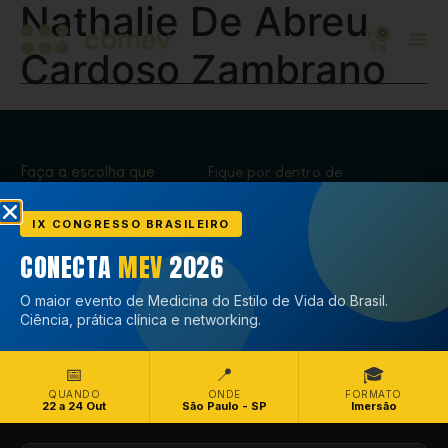
Nathalie De Abreu
0
Cardoso Zambrano
Faça a escolha que
Fique por dentro de
transforma,
tudo que acontece
Associe-se
no CBMEV
IX CONGRESSO BRASILEIRO
CONECTA
MEV
2026
Associe-se
O maior evento de Medicina do Estilo de Vida do Brasil.
Ciência, prática clínica e networking.
📅
📍
🎓
QUANDO
ONDE
FORMATO
22 a 24 Out
São Paulo - SP
Imersão