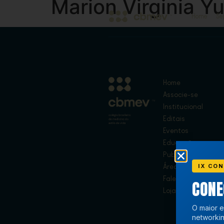
Marion Virginia Y
Home
Se
Home
Associe-se
Institucional
Editais
Eventos
Educação
Publicações
IX CON
Área de Membros
Fale Conosco
CON
Loja
O maior e
networkin