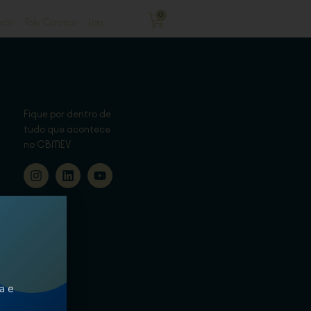
0
ros
Fale Conosco
Loja
Fique por dentro de
tudo que acontece
no CBMEV
ca e