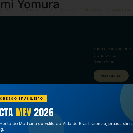
umi Yomura
ja MEV
Institucional
Eventos
Educação
Publicações
Área de Memb
Faça a escolha que
transforma,
Associe-se
Associe-se
GRESSO BRASILEIRO
ECTA
MEV
2026
vento de Medicina do Estilo de Vida do Brasil. Ciência, prática clíni
g.