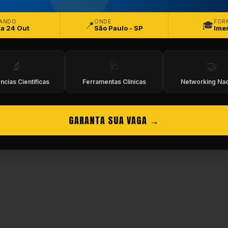
eitos Reservados.
ANDO
ONDE
FOR
📍
🎓
 a 24 Out
São Paulo - SP
Ime
🔬
🩺
🤝
ncias Científicas
Ferramentas Clínicas
Networking Nac
GARANTA SUA VAGA →