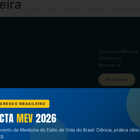
eira
ja MEV
Institucional
Eventos
Educação
Publicações
Área de Memb
Faça a escolha que
transforma,
Associe-se
Associe-se
GRESSO BRASILEIRO
ECTA
MEV
2026
vento de Medicina do Estilo de Vida do Brasil. Ciência, prática clíni
g.