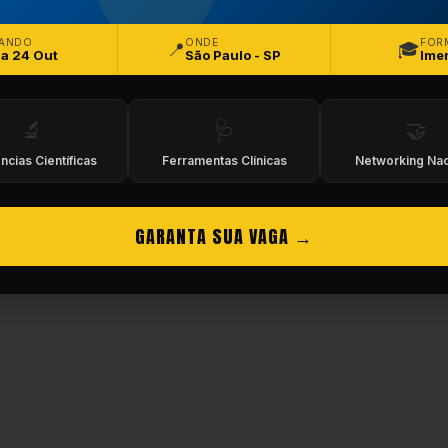
eitos Reservados.
ANDO
ONDE
FOR
📍
🎓
 a 24 Out
São Paulo - SP
Ime
🔬
🩺
🤝
ncias Científicas
Ferramentas Clínicas
Networking Nac
GARANTA SUA VAGA →