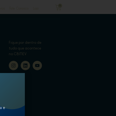
0
ros
Fale Conosco
Loja
Fique por dentro de
tudo que acontece
no CBMEV
ca e