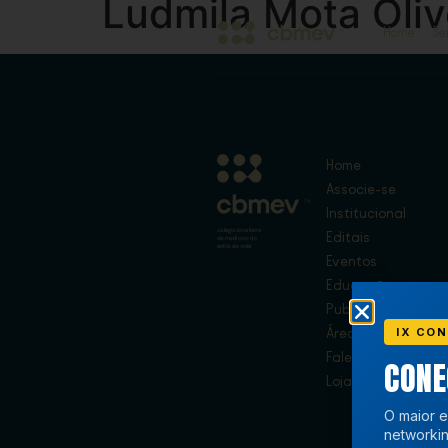
Ludmila Mota Oliv
Home
Se
Home
Associe-se
Institucional
Editais
Eventos
Educação
Publicações
IX CON
Área de Membros
Fale Conosco
CON
Loja
O maior e
networkin