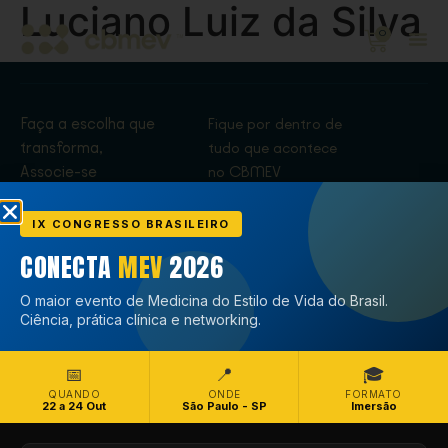
Luciano Luiz da Silva
0
Faça a escolha que
Fique por dentro de
transforma,
tudo que acontece
Associe-se
no CBMEV
Associe-se
IX CONGRESSO BRASILEIRO
CONECTA
MEV
2026
O maior evento de Medicina do Estilo de Vida do Brasil.
Ciência, prática clínica e networking.
📅
📍
🎓
QUANDO
ONDE
FORMATO
22 a 24 Out
São Paulo - SP
Imersão
Copyright © CBMEV – 2026. Todos os Direitos Reservados.