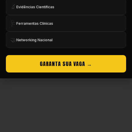
🔬
Evidências Científicas
Copyright © CBMEV – 2026. Todos os Direitos Reservados.
🩺
Ferramentas Clínicas
🤝
Networking Nacional
GARANTA SUA VAGA →