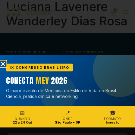
Luciana Lavenere
0
Wanderley Dias Rosa
Faça a escolha que
Fique por dentro de
transforma,
tudo que acontece
Associe-se
no CBMEV
IX CONGRESSO BRASILEIRO
CONECTA
MEV
2026
Associe-se
O maior evento de Medicina do Estilo de Vida do Brasil.
Ciência, prática clínica e networking.
📅
📍
🎓
QUANDO
ONDE
FORMATO
22 a 24 Out
São Paulo - SP
Imersão