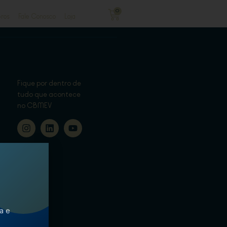
0
ros
Fale Conosco
Loja
Fique por dentro de
tudo que acontece
no CBMEV
ca e