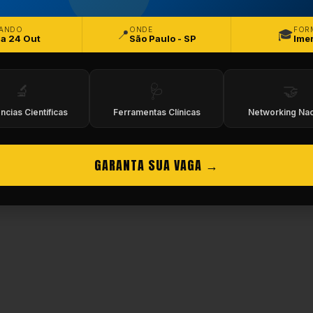
eitos Reservados.
ANDO
ONDE
FOR
📍
🎓
 a 24 Out
São Paulo - SP
Ime
🔬
🩺
🤝
ncias Científicas
Ferramentas Clínicas
Networking Nac
GARANTA SUA VAGA →