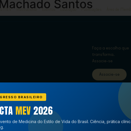
 Machado Santos
ja MEV
Institucional
Eventos
Educação
Publicações
Área de Memb
Faça a escolha que
transforma,
Associe-se
Associe-se
GRESSO BRASILEIRO
ECTA
MEV
2026
vento de Medicina do Estilo de Vida do Brasil. Ciência, prática clíni
g.