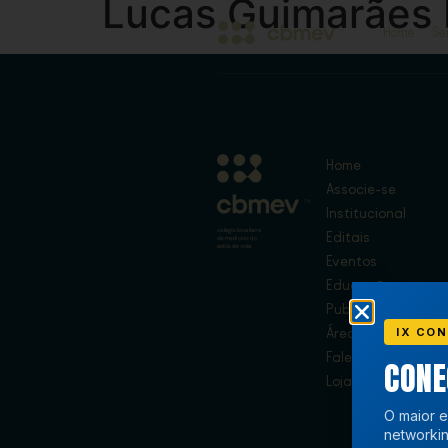
Lucas Guimarães
Home
Se
Home
Associe-se
Institucional
Editais
Eventos
Educação
Publicações
IX CON
Área de Membros
Fale Conosco
CON
Loja
O maior e
networkin