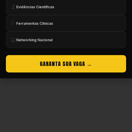
🔬
Evidências Científicas
Copyright © CBMEV – 2026. Todos os Direitos Reservados.
🩺
Ferramentas Clínicas
🤝
Networking Nacional
GARANTA SUA VAGA →