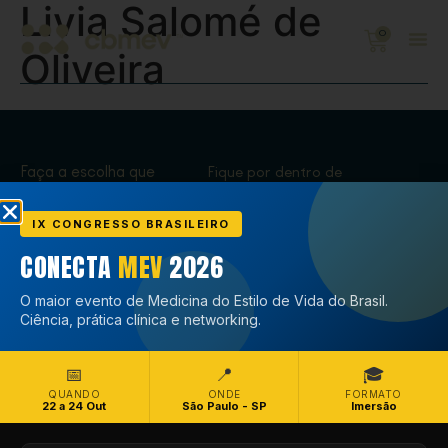
Livia Salomé de
0
Oliveira
Faça a escolha que
Fique por dentro de
transforma,
tudo que acontece
Associe-se
no CBMEV
IX CONGRESSO BRASILEIRO
CONECTA
MEV
2026
Associe-se
O maior evento de Medicina do Estilo de Vida do Brasil.
Ciência, prática clínica e networking.
📅
📍
🎓
QUANDO
ONDE
FORMATO
22 a 24 Out
São Paulo - SP
Imersão