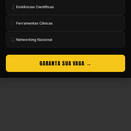
🔬
Evidências Científicas
Copyright © CBMEV – 2026. Todos os Direitos Reservados.
🩺
Ferramentas Clínicas
🤝
Networking Nacional
GARANTA SUA VAGA →