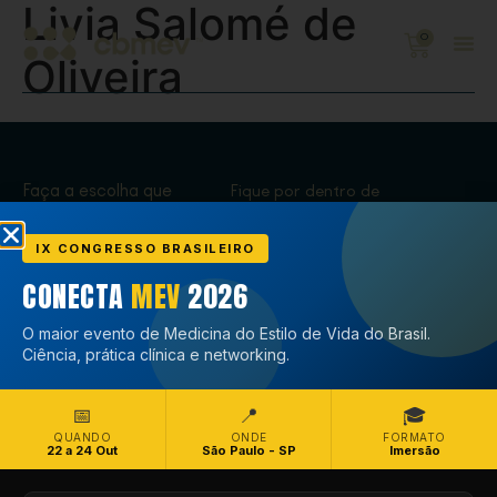
Livia Salomé de
0
Oliveira
Faça a escolha que
Fique por dentro de
transforma,
tudo que acontece
Associe-se
no CBMEV
IX CONGRESSO BRASILEIRO
CONECTA
MEV
2026
Associe-se
O maior evento de Medicina do Estilo de Vida do Brasil.
Ciência, prática clínica e networking.
📅
📍
🎓
QUANDO
ONDE
FORMATO
22 a 24 Out
São Paulo - SP
Imersão