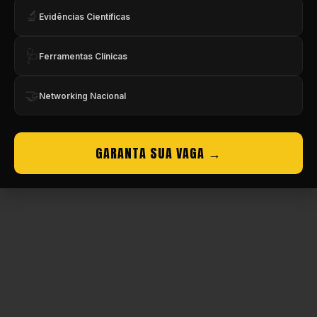
🔬
Evidências Científicas
Copyright © CBMEV – 2026. Todos os Direitos Reservados.
🩺
Ferramentas Clínicas
🤝
Networking Nacional
GARANTA SUA VAGA →