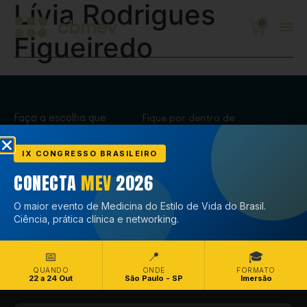
Lívia Rodrigues
0
Figueiredo
Faça a escolha que
Fique por dentro de
transforma,
tudo que acontece
Associe-se
no CBMEV
IX CONGRESSO BRASILEIRO
CONECTA
MEV
2026
Associe-se
O maior evento de Medicina do Estilo de Vida do Brasil.
Ciência, prática clínica e networking.
📅
📍
🎓
QUANDO
ONDE
FORMATO
22 a 24 Out
São Paulo - SP
Imersão