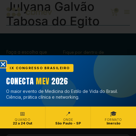
Julyana Galvão
0
Tabosa do Egito
Faça a escolha que
Fique por dentro de
transforma,
tudo que acontece
Associe-se
no CBMEV
IX CONGRESSO BRASILEIRO
CONECTA
MEV
2026
Associe-se
O maior evento de Medicina do Estilo de Vida do Brasil.
Ciência, prática clínica e networking.
📅
📍
🎓
QUANDO
ONDE
FORMATO
22 a 24 Out
São Paulo - SP
Imersão