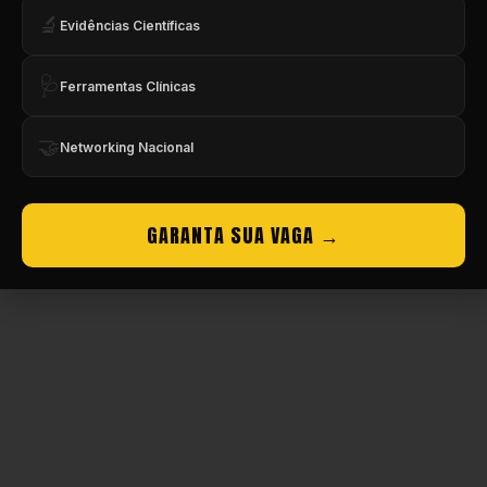
🔬
Evidências Científicas
Copyright © CBMEV – 2026. Todos os Direitos Reservados.
🩺
Ferramentas Clínicas
🤝
Networking Nacional
GARANTA SUA VAGA →