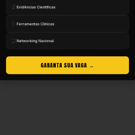
🔬
Evidências Científicas
Copyright © CBMEV – 2026. Todos os Direitos Reservados.
🩺
Ferramentas Clínicas
🤝
Networking Nacional
GARANTA SUA VAGA →