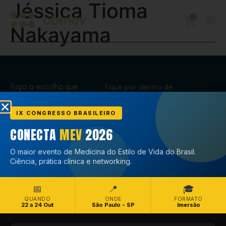
Jéssica Tioma
0
Nakayama
Faça a escolha que
Fique por dentro de
transforma,
tudo que acontece
Associe-se
no CBMEV
IX CONGRESSO BRASILEIRO
CONECTA
MEV
2026
Associe-se
O maior evento de Medicina do Estilo de Vida do Brasil.
Ciência, prática clínica e networking.
📅
📍
🎓
QUANDO
ONDE
FORMATO
22 a 24 Out
São Paulo - SP
Imersão