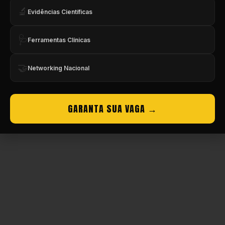
🔬
Evidências Científicas
Copyright © CBMEV – 2026. Todos os Direitos Reservados.
🩺
Ferramentas Clínicas
🤝
Networking Nacional
GARANTA SUA VAGA →