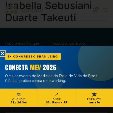
Isabella Sebusiani
0
Duarte Takeuti
Faça a escolha que
Fique por dentro de
transforma,
tudo que acontece
Associe-se
no CBMEV
IX CONGRESSO BRASILEIRO
CONECTA
MEV
2026
Associe-se
O maior evento de Medicina do Estilo de Vida do Brasil.
Ciência, prática clínica e networking.
📅
📍
🎓
QUANDO
ONDE
FORMATO
22 a 24 Out
São Paulo - SP
Imersão