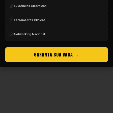
🔬
Evidências Científicas
Copyright © CBMEV – 2026. Todos os Direitos Reservados.
🩺
Ferramentas Clínicas
🤝
Networking Nacional
GARANTA SUA VAGA →