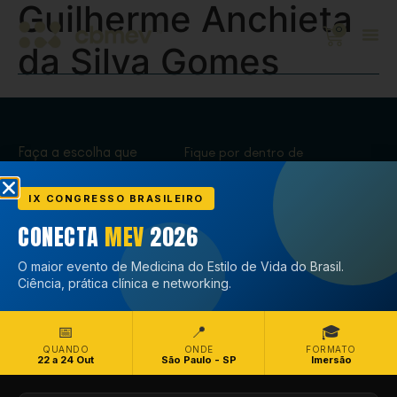
Guilherme Anchieta
0
da Silva Gomes
Faça a escolha que
Fique por dentro de
transforma,
tudo que acontece
Associe-se
no CBMEV
IX CONGRESSO BRASILEIRO
CONECTA
MEV
2026
Associe-se
O maior evento de Medicina do Estilo de Vida do Brasil.
Ciência, prática clínica e networking.
📅
📍
🎓
QUANDO
ONDE
FORMATO
22 a 24 Out
São Paulo - SP
Imersão