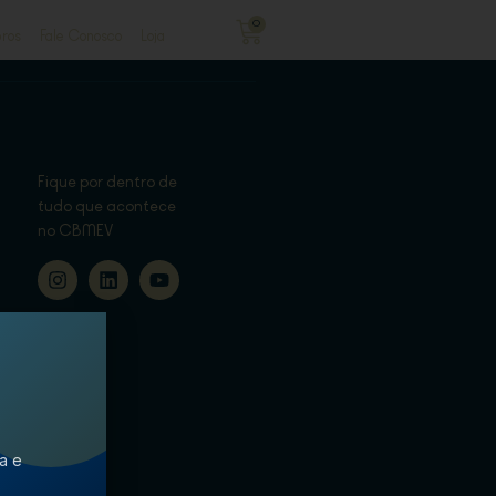
0
ros
Fale Conosco
Loja
Fique por dentro de
tudo que acontece
no CBMEV
ca e