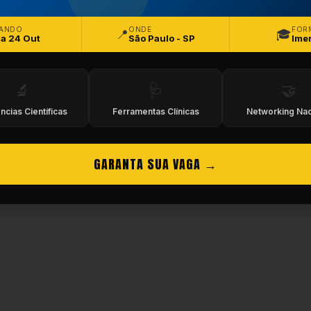
eitos Reservados.
ANDO
ONDE
FOR
📍
🎓
 a 24 Out
São Paulo - SP
Ime
🔬
🩺
🤝
ncias Científicas
Ferramentas Clínicas
Networking Nac
GARANTA SUA VAGA →