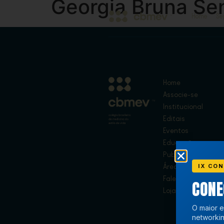
Georgia Bruna Se
Home
Se
Home
Associe-se
Institucional
Editais
Eventos
Educação
Publicações
IX CON
Área de Membros
Fale Conosco
CON
Loja
O maior e
networkin