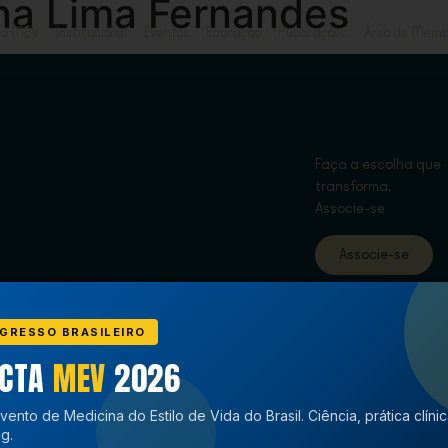
na Lima Fernandes
ja MEV
Institucional
Eventos
Educação
Publicações
Área de Memb
Faça a escolha que
transforma,
Associe-se
Associe-se
GRESSO BRASILEIRO
ECTA
MEV
2026
vento de Medicina do Estilo de Vida do Brasil. Ciência, prática clíni
g.