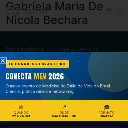
Gabriela Maria De
0
Nicola Bechara
Faça a escolha que
Fique por dentro de
transforma,
tudo que acontece
Associe-se
no CBMEV
IX CONGRESSO BRASILEIRO
CONECTA
MEV
2026
Associe-se
O maior evento de Medicina do Estilo de Vida do Brasil.
Ciência, prática clínica e networking.
📅
📍
🎓
QUANDO
ONDE
FORMATO
22 a 24 Out
São Paulo - SP
Imersão