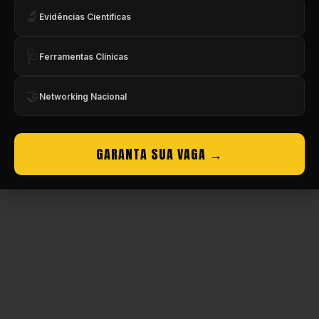
🔬
Evidências Científicas
Copyright © CBMEV – 2026. Todos os Direitos Reservados.
🩺
Ferramentas Clínicas
🤝
Networking Nacional
GARANTA SUA VAGA →