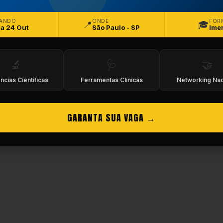
eitos Reservados.
ANDO
ONDE
FOR
📍
🎓
 a 24 Out
São Paulo - SP
Ime
🔬
🩺
🤝
ncias Científicas
Ferramentas Clínicas
Networking Nac
GARANTA SUA VAGA →