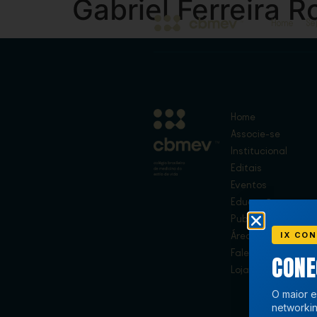
Gabriel Ferreira R
Home
Se
Home
Associe-se
Institucional
Editais
Eventos
Educação
Publicações
IX CON
Área de Membros
Fale Conosco
CON
Loja
O maior e
networkin