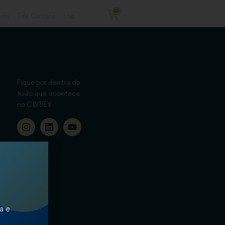
0
ros
Fale Conosco
Loja
Fique por dentro de
tudo que acontece
no CBMEV
ca e