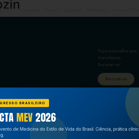
ozin
ja MEV
Institucional
Eventos
Educação
Publicações
Área de Memb
Faça a escolha que
transforma,
Associe-se
Associe-se
GRESSO BRASILEIRO
ECTA
MEV
2026
vento de Medicina do Estilo de Vida do Brasil. Ciência, prática clíni
g.