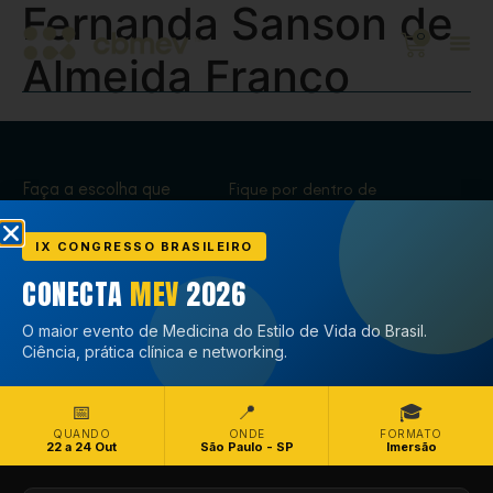
Fernanda Sanson de
0
Almeida Franco
Faça a escolha que
Fique por dentro de
transforma,
tudo que acontece
Associe-se
no CBMEV
IX CONGRESSO BRASILEIRO
CONECTA
MEV
2026
Associe-se
O maior evento de Medicina do Estilo de Vida do Brasil.
Ciência, prática clínica e networking.
📅
📍
🎓
QUANDO
ONDE
FORMATO
22 a 24 Out
São Paulo - SP
Imersão