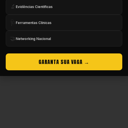
🔬
Evidências Científicas
Copyright © CBMEV – 2026. Todos os Direitos Reservados.
🩺
Ferramentas Clínicas
🤝
Networking Nacional
GARANTA SUA VAGA →