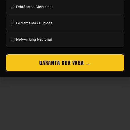
🔬
Evidências Científicas
Copyright © CBMEV – 2026. Todos os Direitos Reservados.
🩺
Ferramentas Clínicas
🤝
Networking Nacional
GARANTA SUA VAGA →