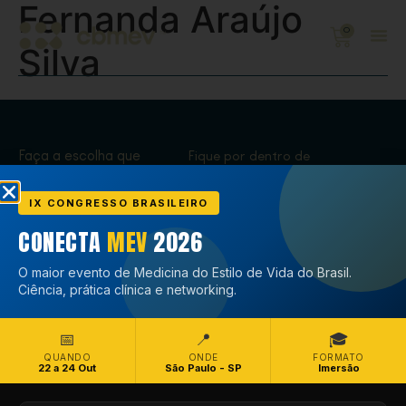
Fernanda Araújo
0
Silva
Faça a escolha que
Fique por dentro de
transforma,
tudo que acontece
Associe-se
no CBMEV
IX CONGRESSO BRASILEIRO
CONECTA
MEV
2026
Associe-se
O maior evento de Medicina do Estilo de Vida do Brasil.
Ciência, prática clínica e networking.
📅
📍
🎓
QUANDO
ONDE
FORMATO
22 a 24 Out
São Paulo - SP
Imersão