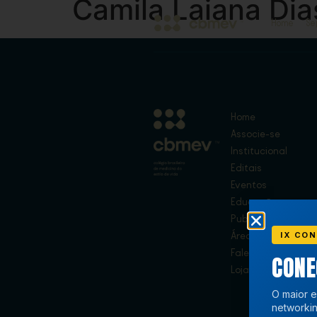
Camila Laiana Dia
Home
Se
Home
Associe-se
Institucional
Editais
Eventos
Educação
Publicações
IX CON
Área de Membros
Fale Conosco
CON
Loja
O maior e
networkin