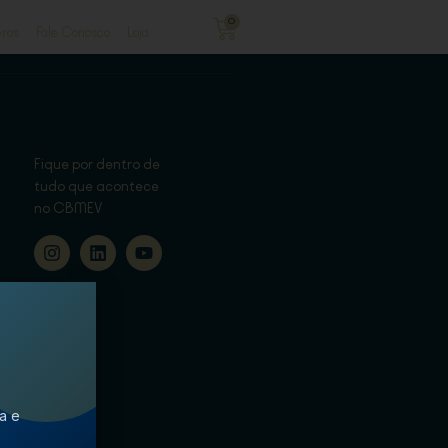
0
ros
Fale Conosco
Loja
Fique por dentro de
tudo que acontece
no CBMEV
ca e