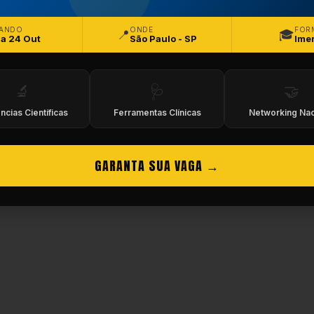
eitos Reservados.
ANDO
ONDE
FOR
📍
🎓
 a 24 Out
São Paulo - SP
Ime
🔬
🩺
🤝
ncias Científicas
Ferramentas Clínicas
Networking Nac
GARANTA SUA VAGA →