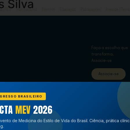
s Silva
ja MEV
Institucional
Eventos
Educação
Publicações
Área de Memb
Faça a escolha que
transforma,
Associe-se
Associe-se
GRESSO BRASILEIRO
ECTA
MEV
2026
vento de Medicina do Estilo de Vida do Brasil. Ciência, prática clíni
g.