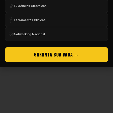
🔬
Evidências Científicas
Copyright © CBMEV – 2026. Todos os Direitos Reservados.
🩺
Ferramentas Clínicas
🤝
Networking Nacional
GARANTA SUA VAGA →