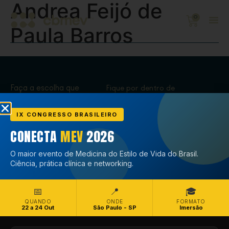
Andrea Feijó de
0
Paula Barros
Faça a escolha que
Fique por dentro de
transforma,
tudo que acontece
Associe-se
no CBMEV
IX CONGRESSO BRASILEIRO
CONECTA
MEV
2026
Associe-se
O maior evento de Medicina do Estilo de Vida do Brasil.
Ciência, prática clínica e networking.
📅
📍
🎓
QUANDO
ONDE
FORMATO
22 a 24 Out
São Paulo - SP
Imersão