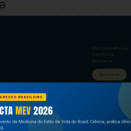
va
ja MEV
Institucional
Eventos
Educação
Publicações
Área de Memb
Faça a escolha que
transforma,
Associe-se
Associe-se
GRESSO BRASILEIRO
ECTA
MEV
2026
vento de Medicina do Estilo de Vida do Brasil. Ciência, prática clíni
g.