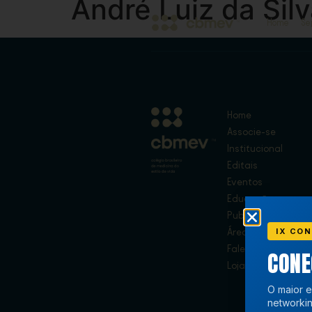
André Luiz da Sil
Home
Se
Home
Associe-se
Institucional
Editais
Eventos
Educação
Publicações
IX CON
Área de Membros
Fale Conosco
CON
Loja
O maior e
networkin