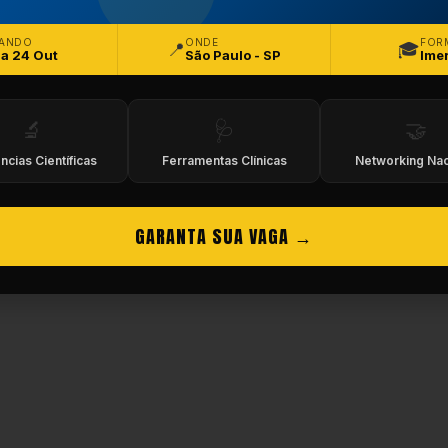
eitos Reservados.
ANDO
ONDE
FOR
📍
🎓
 a 24 Out
São Paulo - SP
Ime
🔬
🩺
🤝
ncias Científicas
Ferramentas Clínicas
Networking Nac
GARANTA SUA VAGA →