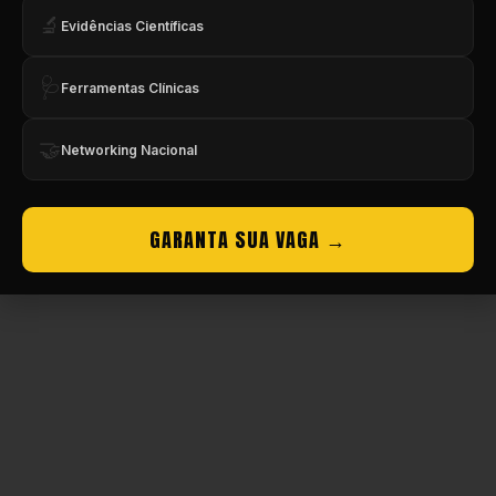
🔬
Evidências Científicas
Copyright © CBMEV – 2026. Todos os Direitos Reservados.
🩺
Ferramentas Clínicas
🤝
Networking Nacional
GARANTA SUA VAGA →