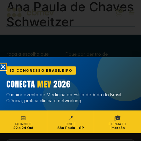
Ana Paula de Chaves
0
Schweitzer
Faça a escolha que
Fique por dentro de
transforma,
tudo que acontece
Associe-se
no CBMEV
IX CONGRESSO BRASILEIRO
CONECTA
MEV
2026
Associe-se
O maior evento de Medicina do Estilo de Vida do Brasil.
Ciência, prática clínica e networking.
📅
📍
🎓
QUANDO
ONDE
FORMATO
22 a 24 Out
São Paulo - SP
Imersão