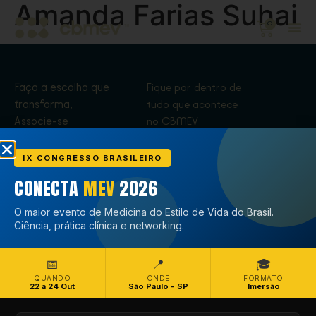
Amanda Farias Suhai
0
Faça a escolha que
Fique por dentro de
transforma,
tudo que acontece
Associe-se
no CBMEV
Associe-se
IX CONGRESSO BRASILEIRO
CONECTA
MEV
2026
O maior evento de Medicina do Estilo de Vida do Brasil.
Ciência, prática clínica e networking.
📅
📍
🎓
QUANDO
ONDE
FORMATO
22 a 24 Out
São Paulo - SP
Imersão
Copyright © CBMEV – 2026. Todos os Direitos Reservados.