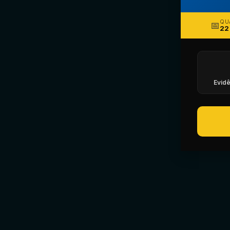
QU
📅
22
Evidê