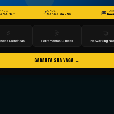
ANDO
ONDE
FOR
📍
🎓
 a 24 Out
São Paulo - SP
Ime
🔬
🩺
🤝
ncias Científicas
Ferramentas Clínicas
Networking Nac
GARANTA SUA VAGA →
Site em Manutenção