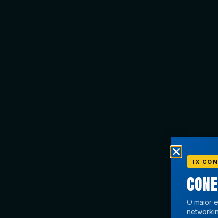
IX CON
CON
O maior e
networkin